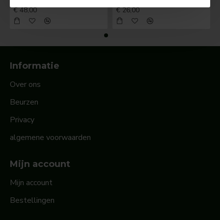
BOSCH Claxonschakelaar opbouw ⌀ 35 mm 0343013001
BOSCH Claxonschakelaar opbouw ⌀26 mm 0343007001
€ 48,00
€ 26,00
Informatie
Over ons
Beurzen
Privacy
algemene voorwaarden
Mijn account
Mijn account
Bestellingen