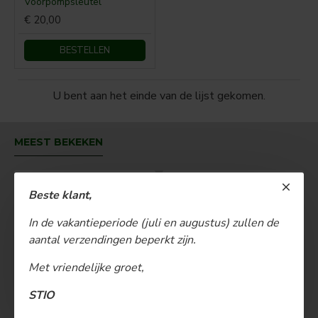
Voorpompsleutel
€ 20,00
BESTELLEN
U bent aan het einde van de lijst gekomen.
MEEST BEKEKEN
Beste klant,
In de vakantieperiode (juli en augustus) zullen de
aantal verzendingen beperkt zijn.
Met vriendelijke groet,
STIO