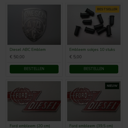
BESTSELLER
Diesel ABC Emblem
Embleem sokjes 10 stuks
€ 50,00
€ 5,00
BESTELLEN
BESTELLEN
NIEUW
Ford embleem (20 cm)
Ford embleem (39,5 cm)