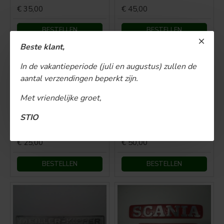
€ 35,00
€ 45,00
BESTELLEN
BESTELLEN
Beste klant,
In de vakantieperiode (juli en augustus) zullen de
aantal verzendingen beperkt zijn.
Met vriendelijke groet,
STIO
Fordson frontembleem
Fordson Super Major embleem
€ 25,00
€ 50,00
BESTELLEN
BESTELLEN