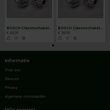
BOSCH Claxonschakelaar opbouw ⌀ 35 mm 0343013001
BOSCH Claxonschakelaar opbouw ⌀26 mm 0343007001
€ 48,00
€ 26,00
Informatie
Over ons
Beurzen
Privacy
algemene voorwaarden
Mijn account