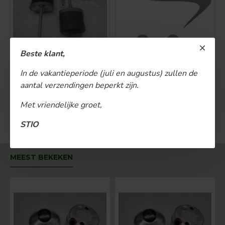
Beste klant,
Ruitenwissermotor 12v 85 graden
Ruitenwissermotor 12v 85 graden
€ 150,00
€ 35,00
In de vakantieperiode (juli en augustus) zullen de
aantal verzendingen beperkt zijn.
BESTELLEN
BESTELLEN
Met vriendelijke groet,
U bent aan het einde van de lijst gekomen.
STIO
MEEST BEKEKEN