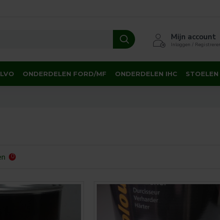
Mijn account
Inloggen / Registrere
OLVO
ONDERDELEN FORD/MF
ONDERDELEN IHC
STOELEN
en
0