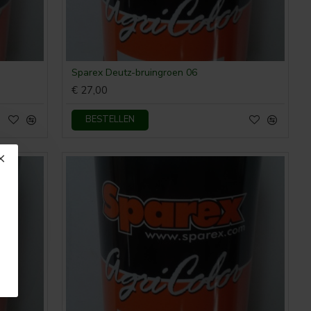
Sparex Deutz-bruingroen 06
€ 27,00
BESTELLEN