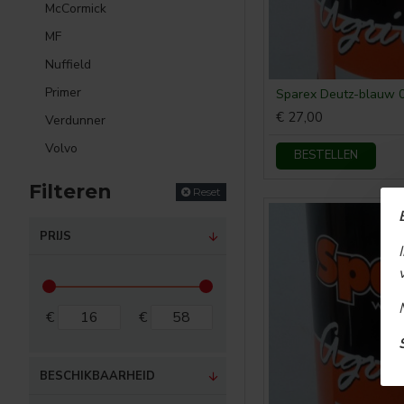
McCormick
MF
Nuffield
Primer
Sparex Deutz-blauw 
€ 27,00
Verdunner
Volvo
BESTELLEN
Filteren
Reset
PRIJS
€
€
BESCHIKBAARHEID