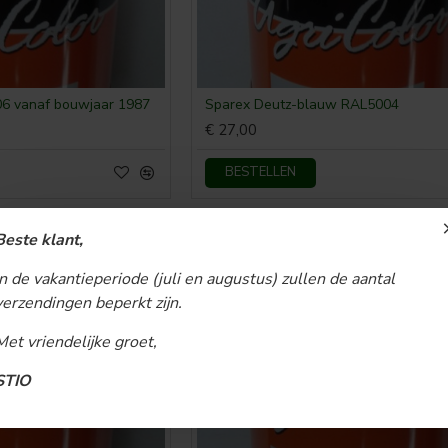
06 vanaf bouwjaar 1987
Sparex Deutz-blauw RAL5004
€ 27,00
BESTELLEN
Beste klant,
In de vakantieperiode (juli en augustus) zullen de aantal
verzendingen beperkt zijn.
Met vriendelijke groet,
STIO