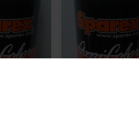
Sparex Ford-Alli-Chalmers-oranje
€ 27,00
BESTELLEN