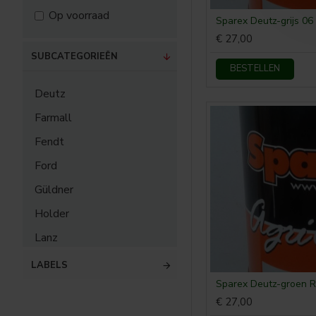
Op voorraad
Sparex Deutz-grijs 06
€ 27,00
SUBCATEGORIEËN
BESTELLEN
Deutz
Farmall
Fendt
Ford
Güldner
Holder
Lanz
McCormick
LABELS
Sparex Deutz-groen 
MF
€ 27,00
Nuffield