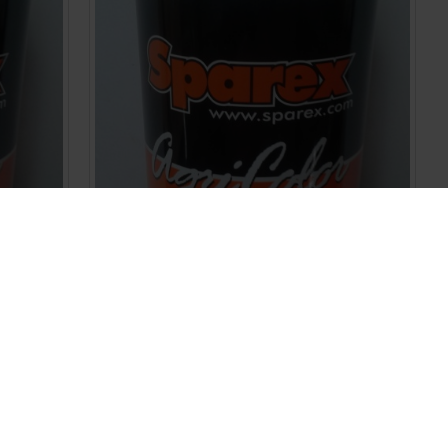
Sparex Ford-blauw
€ 27,00
BESTELLEN