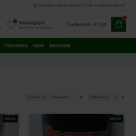
VRAGEN? NEEM CONTACT OP: +31(0)631780431
0
0
Verlanglijst
0 artikel(en) - € 0,00
n
Bewerk uw verlanglijstje
TREKKERS
VERF
BEURZEN
Sorteren op:
Weergeven:
NIEUW
NIEUW