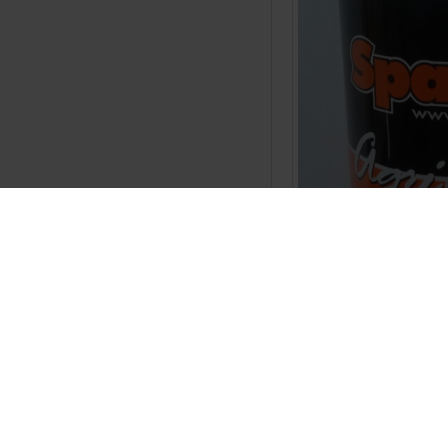
Sparex Fendt-groen
€ 27,00
BESTELLEN