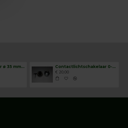
Claxonschakelaar ø 35 mm opbouw drukschakelaar
Contactlichtschakelaar 0-1-2-3
€ 20,00