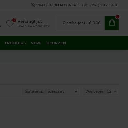
VRAGEN? NEEM CONTACT OP: +31(0)631780431
0
0
Verlanglijst
0 artikel(en) - € 0,00
n
Bewerk uw verlanglijstje
TREKKERS
VERF
BEURZEN
Sorteren op:
Weergeven: