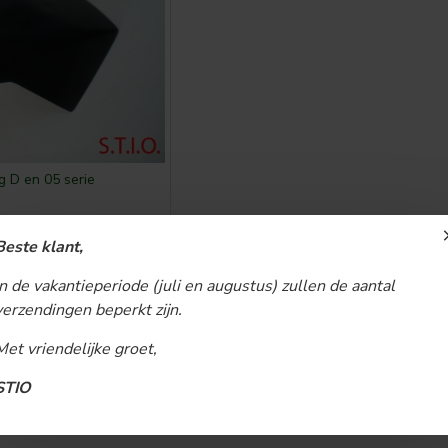
g D en 05 serie
Beste klant,
In de vakantieperiode (juli en augustus) zullen de aantal
verzendingen beperkt zijn.
U bent aan het einde van de lijst 
Met vriendelijke groet,
STIO