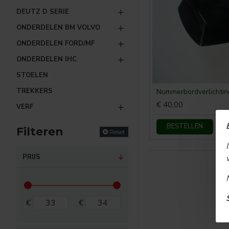
DEUTZ D SERIE
ONDERDELEN BM VOLVO
ONDERDELEN FORD/MF
ONDERDELEN IHC
STOELEN
TREKKERS
Nummerbordverlichtin
€ 40,00
VERF
BESTELLEN
Filteren
Reset
PRIJS
€
€