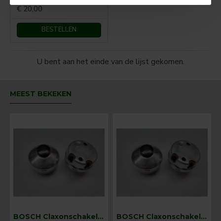
€ 20,00
BESTELLEN
U bent aan het einde van de lijst gekomen.
MEEST BEKEKEN
BOSCH Claxonschakelaar opbouw ⌀ 35 mm 0343013001
BOSCH Claxonschakelaar opbouw ⌀26 mm 0343007001