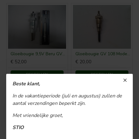
Gloeibougie 9,5V Beru GV108 (108MJ)
Gloeibougie GV 108 Model Beru 9,5V
€ 52,00
€ 20,00
BESTELLEN
BESTELLEN
Beste klant,
BESTSELLER
In de vakantieperiode (juli en augustus) zullen de
aantal verzendingen beperkt zijn.
Met vriendelijke groet,
STIO
Gloeicontrole 1.7V 38 Ampère